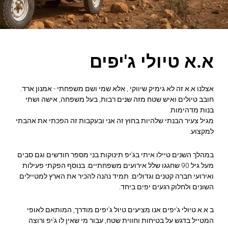
קו תחתון קישורים
format_underlined
סמן קישורים
font_download
אפס את כל האפשרויות
cached
א.א טיולי ג'יפים
אצלנו א.א זה לא גימיק שיווקי , אלא שמי ושם משפחתי - אמנון ארד.
חובב טיולים ואיש שטח מזה שנים רבות, בעל משפחה, אישה ושתי
בנות מדהימות.
מגיל צעיר הבנתי שלהיות בחוץ זה אני ובעקבות זה הפכתי את אהבתי
למקצוע.
במהלך השנים טיילו איתי בג'יפ תינוקות בני מספר חודשים וגם סבים
מעל גיל 90 שחגגו שלל אירועים משפחתיים. בנוסף הפקתי פעילות
ואירועי חברה קטנים וגדולים. תמיד נהנה להכיר את הארץ למטיילים
השונים ולחלוק רגעים יפים ביחד.
ב א.א טיולי ג'יפים אנו מציעים טיול ג'יפים מודרך, המותאם לאופי
המטייל בדגש על בטיחות וחווית שטח, עבור מי שאין לו ג'יפ ורוצה