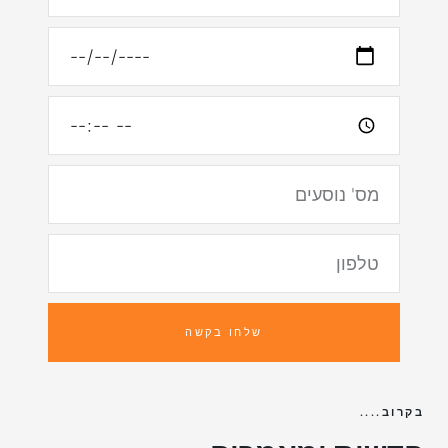
תאריך
שעה
מומלצת
מס'
נוסעים
טלפון
חזרה
שלחו בקשה
בקרוב....